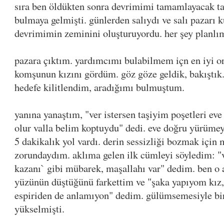
sıra ben öldükten sonra devrimimi tamamlayacak tan
bulmaya gelmişti. günlerden salıydı ve salı pazarı 
devrimimin zeminini oluşturuyordu. her şey planlı
pazara çıktım. yardımcımı bulabilmem içn en iyi o
komşunun kızını gördüm. göz göze geldik, bakıştı
hedefe kilitlendim, aradığımı bulmuştum.
yanına yanaştım, "ver istersen taşiyim poşetleri eve
olur valla belim koptuydu" dedi. eve doğru yürüme
5 dakikalık yol vardı. derin sessizliği bozmak içi
zorundaydım. aklıma gelen ilk cümleyi söyledim: "v
kazanı` gibi mübarek, maşallahı var" dedim. ben o
yüzünün düştüğünü farkettim ve "şaka yapıyom kız,
espiriden de anlamıyon" dedim. gülümsemesiyle birl
yükselmişti.