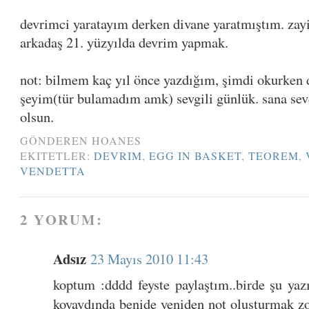
devrimci yaratayım derken divane yaratmıştım. zayi 
arkadaş 21. yüzyılda devrim yapmak.
not: bilmem kaç yıl önce yazdığım, şimdi okurken d
şeyim(tür bulamadım amk) sevgili günlük. sana sevd
olsun.
GÖNDEREN
HOANES
EKITETLER:
DEVRIM
,
EGG IN BASKET
,
TEOREM
,
VENDETTA
2 YORUM:
Adsız
23 Mayıs 2010 11:43
koptum :dddd feyste paylaştım..birde şu yazı
koyaydında benide yeniden not oluşturmak z