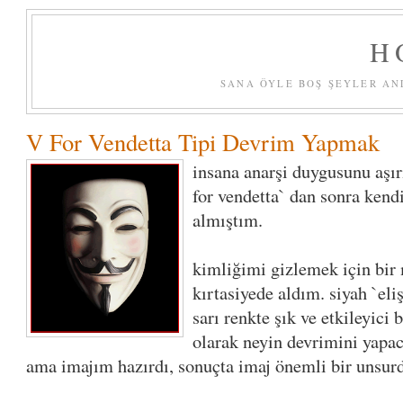
H
SANA ÖYLE BOŞ ŞEYLER AN
V For Vendetta Tipi Devrim Yapmak
insana anarşi duygusunu aşır
for vendetta` dan sonra kend
almıştım.
kimliğimi gizlemek için bir
kırtasiyede aldım. siyah `el
sarı renkte şık ve etkileyici
olarak neyin devrimini yap
ama imajım hazırdı, sonuçta imaj önemli bir unsur