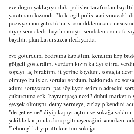
eve doğru yaklaşıyorduk. polisler tarafından bayıltı
yaratmam lazımdı. "la la eğil polis seni vuracak" di
pozisyonuna getirdikten sonra diklemesine ensesi
diyip sendeledi. bayılmamıştı. sendelemenin etkisi
bayıldı. plan kusursuzca ilerliyordu.
eve götürdüm. bodruma kapattım. kendimi hep başkas
gölgeli gösterdim. vurdum kızın kafayı sıfıra. verd
sopayı. aç bıraktım. it yerine koydum. sonuçta devr
olmuyo bu işler. sorular sordum. hakkımda ne sor
adımı soruyorum, pat söylüyor. evimin adresini so
çukurcuma sok. bayrampaşa no:43 duhul marketin y
gevşek olmuştu, detay vermeye, zırlayıp kendini ac
"de get evine" diyip kapıyı açtım ve sokağa saldım
şekilde karşımda durup gitmeyeceğini sanarken, ar
"`ehorey`" diyip attı kendini sokağa.