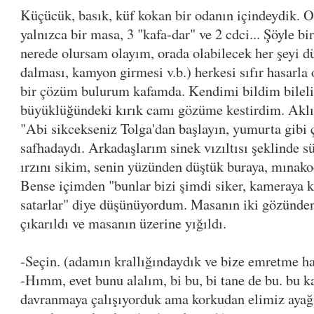
Küçücük, basık, küf kokan bir odanın içindeydik. 
yalnızca bir masa, 3 "kafa-dar" ve 2 cdci... Şöyle 
nerede olursam olayım, orada olabilecek her şeyi dü
dalması, kamyon girmesi v.b.) herkesi sıfır hasarl
bir çözüm bulurum kafamda. Kendimi bildim bileli 
büyüklüğündeki kırık camı gözüme kestirdim. Akl
"Abi sikcekseniz Tolga'dan başlayın, yumurta gibi 
safhadaydı. Arkadaşlarım sinek vızıltısı şeklinde s
ırzını sikim, senin yüzünden düştük buraya, mınak
Bense içimden "bunlar bizi şimdi siker, kameraya k
satarlar" diye düşünüyordum. Masanın iki gözünden
çıkarıldı ve masanın üzerine yığıldı.
-Seçin. (adamın krallığındaydık ve bize emretme ha
-Hımm, evet bunu alalım, bi bu, bi tane de bu. bu ka
davranmaya çalışıyorduk ama korkudan elimiz ayağı