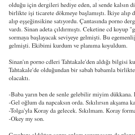
olduğu için dergileri hediye eden, al sende kalsın 
birlikte işi ticarete dökmeye başlamıştı. İkiye alıp d
alıp eşşeğinsikine satıyordu. Çantasında porno dergi
vardı. Sinan adeta çıldırmıştı. Ceketine cd koyup "
sormaya başlayacak seviyeye gelmişti. Bu egemenl
gelmişti. Ekibimi kurdum ve planıma koyuldum.
Sinan'ın porno cdleri Tahtakale'den aldığı bilgisi k
Tahtakale'de olduğundan bir sabah babamla birlikt
olacaktı.
-Baba yarın ben de senle gelebilir miyim dükkana. 
-Gel oğlum da napcaksın orda. Sıkılırsın akşama ka
-Tolga'yla Koray da gelecek. Sıkılmam. Koray forma
-Okey my son.
Cevabını aldıktan sonra anlam veremesem de plan