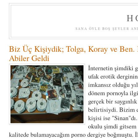
H
SANA ÖYLE BOŞ ŞEYLER AN
Biz Üç Kişiydik; Tolga, Koray ve Ben.
Abiler Geldi
İnternetin şimdiki 
ufak erotik dergini
imkansız olduğu yıl
dönem pornoyla ilgi
gerçek bir saygınlık
belirtisiydi. Bizim
kişisi ise "Sinan"dı
okulu şimdi gitsem f
kalitede bulamayacağım porno dergiye boğmuştu. İ