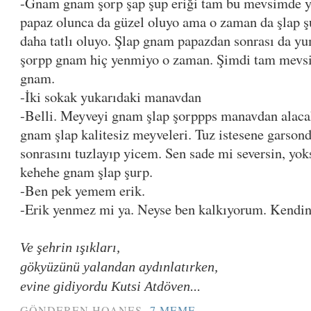
-Gnam gnam şorp şap şup eriği tam bu mevsimde y
papaz olunca da güzel oluyo ama o zaman da şlap ş
daha tatlı oluyo. Şlap gnam papazdan sonrası da yu
şorpp gnam hiç yenmiyo o zaman. Şimdi tam mevsi
gnam.
-İki sokak yukarıdaki manavdan
-Belli. Meyveyi gnam şlap şorppps manavdan alacaks
gnam şlap kalitesiz meyveleri. Tuz istesene garso
sonrasını tuzlayıp yicem. Sen sade mi seversin, yoks
kehehe gnam şlap şurp.
-Ben pek yemem erik.
-Erik yenmez mi ya. Neyse ben kalkıyorum. Kendini
Ve şehrin ışıkları,
gökyüzünü yalandan aydınlatırken,
evine gidiyordu Kutsi Atdöven...
GÖNDEREN
HOANES
7 MEME