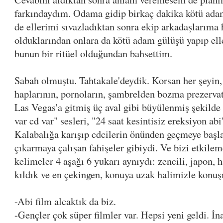
farkındaydım. Odama gidip birkaç dakika kötü ada
de ellerimi sıvazladıktan sonra ekip arkadaşlarıma
olduklarından onlara da kötü adam gülüşü yapıp elle
bunun bir ritüel olduğundan bahsettim.
Sabah olmuştu. Tahtakale'deydik. Korsan her şeyin, 
haplarının, pornoların, şambrelden bozma prezervat
Las Vegas'a gitmiş üç aval gibi büyülenmiş şekilde 
var cd var" sesleri, "24 saat kesintisiz ereksiyon abi
Kalabalığa karışıp cdcilerin önünden geçmeye başla
çıkarmaya çalışan fahişeler gibiydi. Ve bizi etkilem
kelimeler 4 aşağı 6 yukarı aynıydı: zencili, japon, h
kıldık ve en çekingen, konuya uzak halimizle konu
-Abi film alcaktık da biz.
-Gençler çok süper filmler var. Hepsi yeni geldi. İ