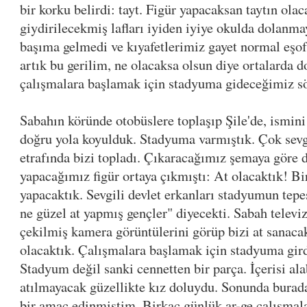
bir korku belirdi: tayt. Figür yapacaksan taytın olac
giydirilecekmiş lafları iyiden iyiye okulda dolanm
başıma gelmedi ve kıyafetlerimiz gayet normal eşof
artık bu gerilim, ne olacaksa olsun diye ortalarda d
çalışmalara başlamak için stadyuma gideceğimiz sö
Sabahın köründe otobüslere toplaşıp Şile'de, ismin
doğru yola koyulduk. Stadyuma varmıştık. Çok sev
etrafında bizi topladı. Çıkaracağımız şemaya göre d
yapacağımız figür ortaya çıkmıştı: At olacaktık! Bi
yapacaktık. Sevgili devlet erkanları stadyumun tep
ne güzel at yapmış gençler" diyecekti. Sabah telev
çekilmiş kamera görüntülerini görüp bizi at sanacak
olacaktık. Çalışmalara başlamak için stadyuma girdi
Stadyum değil sanki cennetten bir parça. İçerisi al
atılmayacak güzellikte kız doluydu. Sonunda burad
bir amaç edinmiştim. Birkaç günlük ar-ge çalışma