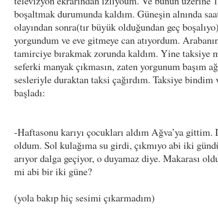
televizyon ekrarından izliyoum. Ve bunun üzerine 1 
boşaltmak durumunda kaldım. Güneşin alnında saatl
olayından sonra(tır büyük olduğundan geç boşalıyo)
yorgundum ve eve gitmeye can atıyordum. Arabanın 
tamirciye bırakmak zorunda kaldım. Yine taksiye
seferki manyak çıkmasın, zaten yorgunum başım ağ
sesleriyle duraktan taksi çağırdım. Taksiye bindim 
başladı:
-Haftasonu karıyı çocukları aldım Ağva’ya gittim.
oldum. Sol kulağıma su girdi, çıkmıyo abi iki günd
arıyor dalga geçiyor, o duyamaz diye. Makarası old
mi abi bir iki güne?
(yola bakıp hiç sesimi çıkarmadım)