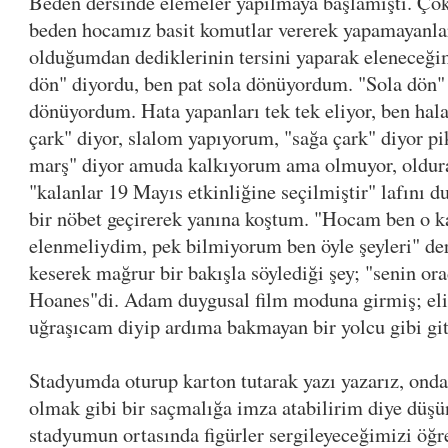
Beden dersinde elemeler yapılmaya başlamıştı. Çok
beden hocamız basit komutlar vererek yapamayanlar
olduğumdan dediklerinin tersini yaparak eleneceğ
dön" diyordu, ben pat sola dönüyordum. "Sola dön" 
dönüyordum. Hata yapanları tek tek eliyor, ben hal
çark" diyor, slalom yapıyorum, "sağa çark" diyor 
marş" diyor amuda kalkıyorum ama olmuyor, oldu
"kalanlar 19 Mayıs etkinliğine seçilmiştir" lafını d
bir nöbet geçirerek yanına koştum. "Hocam ben o k
elenmeliydim, pek bilmiyorum ben öyle şeyleri" de
keserek mağrur bir bakışla söylediği şey; "senin or
Hoanes"di. Adam duygusal film moduna girmiş; elin
uğraşıcam diyip ardıma bakmayan bir yolcu gibi gi
Stadyumda oturup karton tutarak yazı yazarız, onda 
olmak gibi bir saçmalığa imza atabilirim diye düşü
stadyumun ortasında figürler sergileyeceğimizi öğ