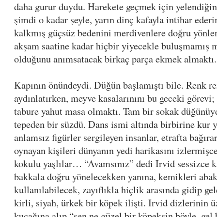
daha gurur duydu. Harekete geçmek için yelendiğ
şimdi o kadar şeyle, yarın dinç kafayla intihar eder
kalkmış güçsüz bedenini merdivenlere doğru yönlen
akşam saatine kadar hiçbir yiyecekle buluşmamış m
olduğunu anımsatacak birkaç parça ekmek almaktı.
Kapının önündeydi. Düğün başlamıştı bile. Renk re
aydınlatırken, meyve kasalarınını bu geceki görevi
tabure yahut masa olmaktı. Tam bir sokak düğünüyd
tepeden bir süzdü. Dans ismi altında birbirine kur 
anlamsız figürler sergileyen insanlar, etrafta bağır
oynayan kişileri dünyanın yedi harikasını izlermişce
kokulu yaşlılar… “Avamsınız” dedi Irvid sessizce 
bakkala doğru yönelecekken yanına, kemikleri abakü
kullanılabilecek, zayıflıkla hiçlik arasında gidip ge
kirli, siyah, ürkek bir köpek ilişti. Irvid dizlerinin 
kucağına alıp “sen ne güzel bir köpeksin böyle, gel 