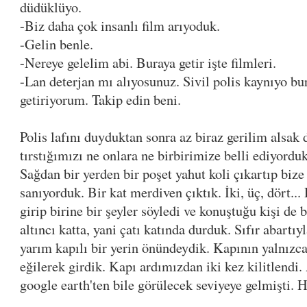
düdüklüyo.
-Biz daha çok insanlı film arıyoduk.
-Gelin benle.
-Nereye gelelim abi. Buraya getir işte filmleri.
-Lan deterjan mı alıyosunuz. Sivil polis kaynıyo b
getiriyorum. Takip edin beni.
Polis lafını duyduktan sonra az biraz gerilim alsak 
tırstığımızı ne onlara ne birbirimize belli ediyorduk
Sağdan bir yerden bir poşet yahut koli çıkartıp bize
sanıyorduk. Bir kat merdiven çıktık. İki, üç, dört..
girip birine bir şeyler söyledi ve konuştuğu kişi de 
altıncı katta, yani çatı katında durduk. Sıfır abart
yarım kapılı bir yerin önündeydik. Kapının yalnızca a
eğilerek girdik. Kapı ardımızdan iki kez kilitlendi. 
google earth'ten bile görülecek seviyeye gelmişti. 