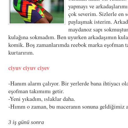
yapmayı ve arkadaşlarımı
çok severim. Sizlerle en 
paylaşmak isterim. Arka
maydanoz sapı sokmuştu
kulağına sokmadım. Ben uyurken arkadaşımın kula
komik. Boş zamanlarımda reebok marka eşofman ta
kurtarırım.
ciyuv ciyuv ciyev
-Hanım alarm çalıyor. Bir yerlerde bana ihtiyacı o
eşofman takımımı getir.
-Yeni yıkadım, ıslaklar daha.
-Hımm o zaman, bu maceranın sonuna geldiğimiz a
3 iş günü sonra