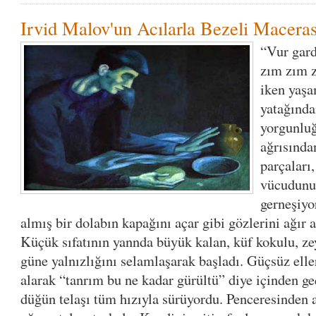
Irvid Malov'un Acılarla Bezeli Maceras
“Vur gard
zım zım z
iken yaşa
yatağında
yorgunluğ
ağrısında
parçaları
vücudunu
gerneşiyo
almış bir dolabın kapağını açar gibi gözlerini ağır a
Küçük sıfatının yannda büyük kalan, küf kokulu, ze
güne yalnızlığını selamlaşarak başladı. Güçsüz eller
alarak “tanrım bu ne kadar gürültü” diye içinden g
düğün telaşı tüm hızıyla sürüyordu. Penceresinden 