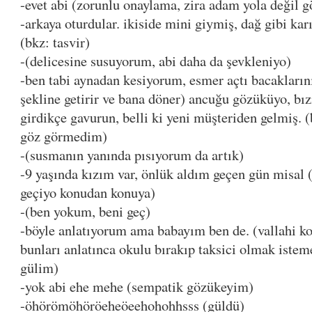
-evet abi (zorunlu onaylama, zira adam yola değil g
-arkaya oturdular. ikiside mini giymiş, dağ gibi karıl
(bkz: tasvir)
-(delicesine susuyorum, abi daha da şevkleniyo)
-ben tabi aynadan kesiyorum, esmer açtı bacaklarını 
şekline getirir ve bana döner) ancuğu gözüküyo, bızı
girdikçe gavurun, belli ki yeni müşteriden gelmiş. 
göz görmedim)
-(susmanın yanında pısıyorum da artık)
-9 yaşında kızım var, önlük aldım geçen gün misal 
geçiyo konudan konuya)
-(ben yokum, beni geç)
-böyle anlatıyorum ama babayım ben de. (vallahi k
bunları anlatınca okulu bırakıp taksici olmak isteme
gülim)
-yok abi ehe mehe (sempatik gözükeyim)
-öhörömöhöröeheöeehohohhsss (güldü)