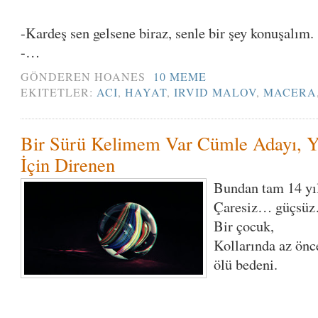
-Kardeş sen gelsene biraz, senle bir şey konuşalım.
-…
GÖNDEREN
HOANES
10 MEME
EKITETLER:
ACI
,
HAYAT
,
IRVID MALOV
,
MACERA
Bir Sürü Kelimem Var Cümle Adayı, 
İçin Direnen
Bundan tam 14 yıl
Çaresiz… güçsü
Bir çocuk,
Kollarında az önc
ölü bedeni.