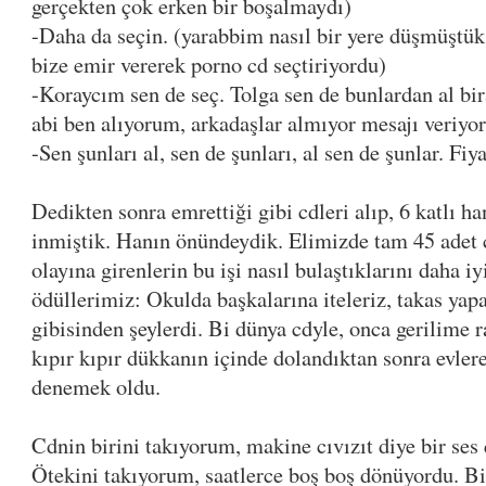
gerçekten çok erken bir boşalmaydı)
-Daha da seçin. (yarabbim nasıl bir yere düşmüştük
bize emir vererek porno cd seçtiriyordu)
-Koraycım sen de seç. Tolga sen de bunlardan al bi
abi ben alıyorum, arkadaşlar almıyor mesajı veriy
-Sen şunları al, sen de şunları, al sen de şunlar. Fiy
Dedikten sonra emrettiği gibi cdleri alıp, 6 katlı ha
inmiştik. Hanın önündeydik. Elimizde tam 45 adet c
olayına girenlerin bu işi nasıl bulaştıklarını daha i
ödüllerimiz: Okulda başkalarına iteleriz, takas yap
gibisinden şeylerdi. Bi dünya cdyle, onca gerilime
kıpır kıpır dükkanın içinde dolandıktan sonra evlere
denemek oldu.
Cdnin birini takıyorum, makine cıvızıt diye bir se
Ötekini takıyorum, saatlerce boş boş dönüyordu. Bi 