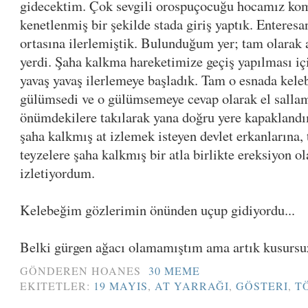
gidecektim. Çok sevgili orospuçocuğu hocamız kom
kenetlenmiş bir şekilde stada giriş yaptık. Enteres
ortasına ilerlemiştik. Bulunduğum yer; tam olarak 
yerdi. Şaha kalkma hareketimize geçiş yapılması içi
yavaş yavaş ilerlemeye başladık. Tam o esnada kel
gülümsedi ve o gülümsemeye cevap olarak el salla
önümdekilere takılarak yana doğru yere kapakland
şaha kalkmış at izlemek isteyen devlet erkanlarına,
teyzelere şaha kalkmış bir atla birlikte ereksiyon o
izletiyordum.
Kelebeğim gözlerimin önünden uçup gidiyordu...
Belki gürgen ağacı olamamıştım ama artık kusursuz
GÖNDEREN
HOANES
30 MEME
EKITETLER:
19 MAYIS
,
AT YARRAĞI
,
GÖSTERI
,
T