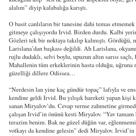
alalım” diyip kalabalığa karıştı.
O basit canlıların bir tanesine dahi temas etmemek
gitmeye çalışıyordu Irvid. Birden durdu. Kalbi yeri
Gözleri tek bir noktaya takılıp kalmıştı. Gördüğü, 
Larislana’dan başkası değildi. Ah Larislana, okyanu
rujlu dudaklı, selvi boylu, upuzun altın sarısı saçlı
Mahallenin tüm erkeklerinin hasta olduğu, uğruna m
güzelliği dillere Odissea…
“Nerdesin lan yine kaç gündür topaç” lafıyla ve ens
kendine geldi Irvid. Bu yılışık hareketi yapan kişi 
sanan Miryalov’du. Cevap verme zahmetine girmed
çalışan Irvid’in önünü kesti Miryalov. “Yav tama
terazim benim. Bak ne güzel düğün var, eğlenmemi
votkayı da kendine gelesin” dedi Miryalov. Irvid’in 