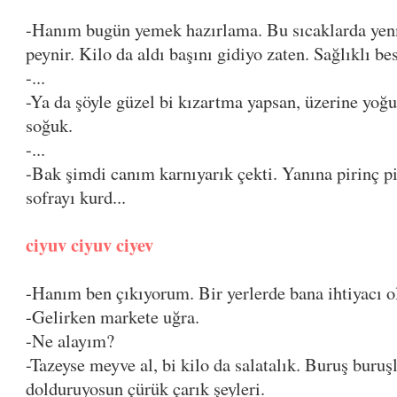
-Hanım bugün yemek hazırlama. Bu sıcaklarda yenm
peynir. Kilo da aldı başını gidiyo zaten. Sağlıklı b
-...
-Ya da şöyle güzel bi kızartma yapsan, üzerine yoğ
soğuk.
-...
-Bak şimdi canım karnıyarık çekti. Yanına pirinç pi
sofrayı kurd...
ciyuv ciyuv ciyev
-Hanım ben çıkıyorum. Bir yerlerde bana ihtiyacı o
-Gelirken markete uğra.
-Ne alayım?
-Tazeyse meyve al, bi kilo da salatalık. Buruş buruş
dolduruyosun çürük çarık şeyleri.