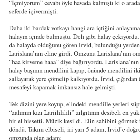
“İçmiyorum” cevabı öyle havada kalmıştı ki o arada 
seferde içivermişti.
Daha iki bardak votkayı hangi ara içtiğini anlayama
halayın içinde bulmuştu. Deli gibi halay çekiyordu.
da halayda olduğunu gören Irvid, bulunduğu yerden
Larislana’nın eline girdi. Omzunu Larislana’nın om
“haa kirveme haaa” diye bağırıyordu. Larislana’nın
halay başının mendilini kapıp, önünde mendilini iki 
sallayarak yere çömelip kalkıyordu. Irvid, çığırdan 
mesafeyi kapamak imkansız hale gelmişti.
Tek dizini yere koyup, elindeki mendille yerleri s
“zalımın kızı Lariilililili” zılgıtının desibeli en 
bir el hissetti. Müzik kesildi. Elin sahibini görmek 
döndü. Takım elbiseli, iri yarı 5 adam, Irvid’e doğr
omzunda olan adam: