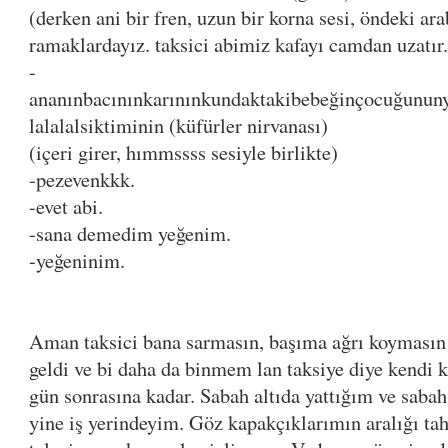
(derken ani bir fren, uzun bir korna sesi, öndeki a
ramaklardayız. taksici abimiz kafayı camdan uzatır.
-
ananınbacınınkarınınkundaktakibebeğinçocuğununyen
lalalalsiktiminin (küfürler nirvanası)
(içeri girer, hımmssss sesiyle birlikte)
-pezevenkkk.
-evet abi.
-sana demedim yeğenim.
-yeğeninim.
Aman taksici bana sarmasın, başıma ağrı koymasın
geldi ve bi daha da binmem lan taksiye diye kendi 
gün sonrasına kadar. Sabah altıda yattığım ve sabah
yine iş yerindeyim. Göz kapakçıklarımın aralığı t