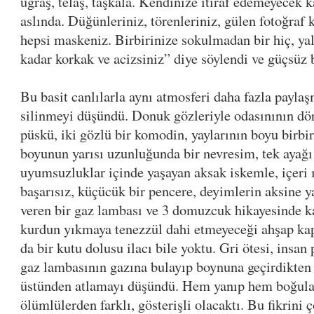
uğraş, telaş, taşkala. Kendinize itiraf edemeyecek 
aslında. Düğünleriniz, törenleriniz, gülen fotoğraf
hepsi maskeniz. Birbirinize sokulmadan bir hiç, y
kadar korkak ve acizsiniz” diye söylendi ve güçsüz 
Bu basit canlılarla aynı atmosferi daha fazla payla
silinmeyi düşündü. Donuk gözleriyle odasınının dör
püskü, iki gözlü bir komodin, yaylarının boyu birbir
boyunun yarısı uzunluğunda bir nevresim, tek ayağı
uyumsuzluklar içinde yaşayan aksak iskemle, içeri
başarısız, küçücük bir pencere, deyimlerin aksine y
veren bir gaz lambası ve 3 domuzcuk hikayesinde ka
kurdun yıkmaya tenezzül dahi etmeyeceği ahşap kap
da bir kutu dolusu ilacı bile yoktu. Gri ötesi, insan
gaz lambasının gazına bulayıp boynuna geçirdikten
üstünden atlamayı düşündü. Hem yanıp hem boğulac
ölümlülerden farklı, gösterişli olacaktı. Bu fikrini 