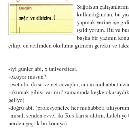
Sağolsun çalışanlarımı
kullandığından, bu yaz 
yapmak yerine işe gid
ışıldıyorum. Bu ve bu
başka bir yazının kon
çıkıp, en acilinden okuluma gitmem gerekti ve taks
-iyi günler abi, x üniversitesi.
-okuyor musun?
-evet abi. (kısa ve net cevaplar, aman muhabbet uz
-okumak gibisi var mı? zamanında keşke okusaydık.
geliyo)
-doğru abi. (profesyonelce her muhabbeti tıkıyorum
-misal, senden evvel iki Rus karısı aldım, Laleli'ye
nerden geçtik bu konuya)