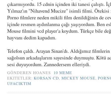
çıkarmıyordu. 15 cdnin içinden iki tanesi çalıştı. İç
Yılmaz'ın "Nihavend Mucize" isimli filmi. Ötekisi
Porno filmlere neden mikili film denildiğinin de c
içinde resmen aydınlanma çağı yaşıyordum. Ben es
Mouse filmini vcd player'a koydum. Türkçe bile değ
hayvanı dedim kapadım.
Telefon çaldı. Arayan Sinan'dı. Aldığımız filmlerin 
sağolsun arkadaşlarım sayesinde duymuştu. Kötü ad
sesi duyuyordum. Zannedersem elleriydi.
GÖNDEREN
HOANES
10 MEME
EKITETLER:
KORSAN CD
,
MICKEY MOUSE
,
PORN
UFACIKTIM