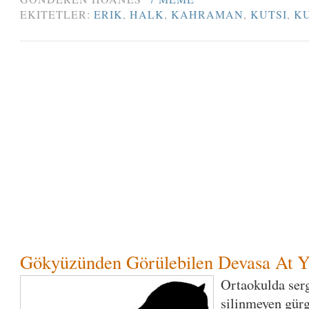
EKITETLER:
ERIK
,
HALK
,
KAHRAMAN
,
KUTSI
,
K
Gökyüzünden Görülebilen Devasa At Y
Ortaokulda ser
silinmeyen gür